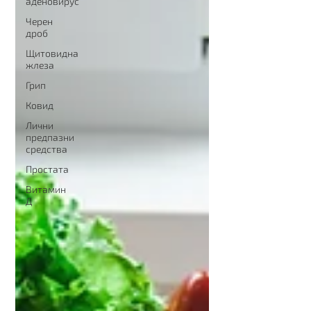
аденовирус
Черен
дроб
Щитовидна
жлеза
Грип
Ковид
Лични
предпазни
средства
Простата
Витамин
Д