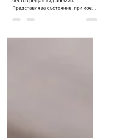
причини
Желязодефицитната анемия е
често срещан вид анемия.
Представлява състояние, при което
липсват достатъчно здрави червени
кръвни клетки в...