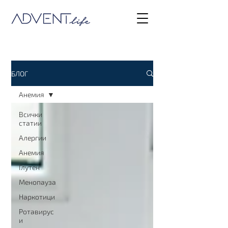
БЛОГ
Анемия
Всички
статии
Алергии
Анемия
Глутен
Менопауза
Наркотици
Ротавирус
и