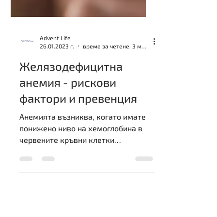
Advent Life
26.01.2023 г.
време за четене: 3 мин.
Желязодефицитна
анемия - рискови
фактори и превенция
Анемията възниква, когато имате
понижено ниво на хемоглобина в
червените кръвни клетки
(еритроцитите). Хемоглобинът е
протеинът във...