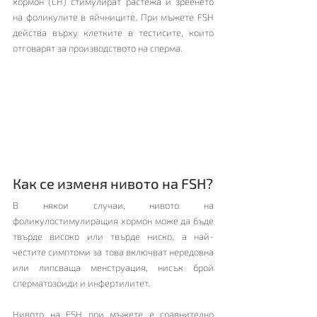
хормон (LH) стимулират растежа и зреенето 
на фоликулите в яйчниците. При мъжете FSH 
действа върху клетките в тестисите, които 
отговарят за производството на сперма.
Как се изменя нивото на FSH?
В някои случаи, нивото на 
фоликулостимулиращия хормон може да бъде 
твърде високо или твърде ниско, а най-
честите симптоми за това включват нередовна 
или липсваща менструация, нисък брой 
сперматозоиди и инфертилитет.
Нивото на FSH при мъжете е сравнително 