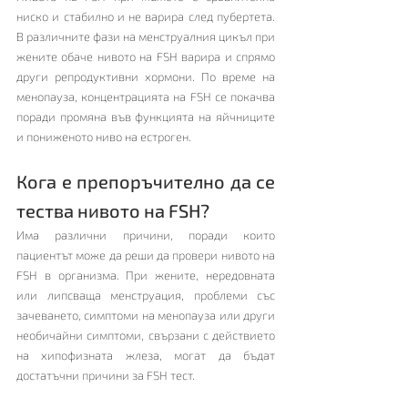
ниско и стабилно и не варира след пубертета. 
В различните фази на менструалния цикъл при 
жените обаче нивото на FSH варира и спрямо 
други репродуктивни хормони. По време на 
менопауза, концентрацията на FSH се покачва 
поради промяна във функцията на яйчниците 
и пониженото ниво на естроген.
Кога е препоръчително да се 
тества нивото на FSH?
Има различни причини, поради които 
пациентът може да реши да провери нивото на 
FSH в организма. При жените, нередовната 
или липсваща менструация, проблеми със 
зачеването, симптоми на менопауза или други 
необичайни симптоми, свързани с действието 
на хипофизната жлеза, могат да бъдат 
достатъчни причини за FSH тест.