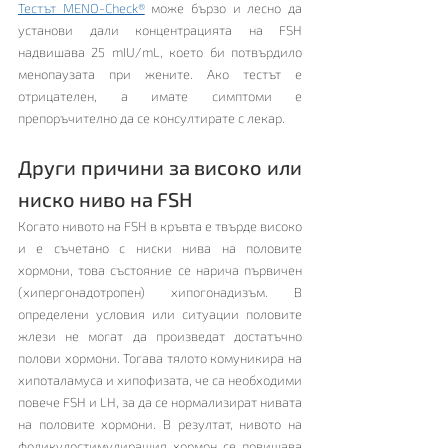
Тестът MENO-Check®
 може бързо и лесно да 
установи дали концентрацията на FSH 
надвишава 25 mIU/mL, което би потвърдило 
менопаузата при жените. Ако тестът е 
отрицателен, а имате симптоми е 
препоръчително да се консултирате с лекар.
Други причини за високо или 
ниско ниво на FSH
Когато нивото на FSH в кръвта е твърде високо 
и е съчетано с ниски нива на половите 
хормони, това състояние се нарича първичен 
(хипергонадотропен) хипогонадизъм. В 
определени условия или ситуации половите 
жлези не могат да произведат достатъчно 
полови хормони. Тогава тялото комуникира на 
хипоталамуса и хипофизата, че са необходими 
повече FSH и LH, за да се нормализират нивата 
на половите хормони. В резултат, нивото на 
фоликулостимулиращия хормон се повишава 