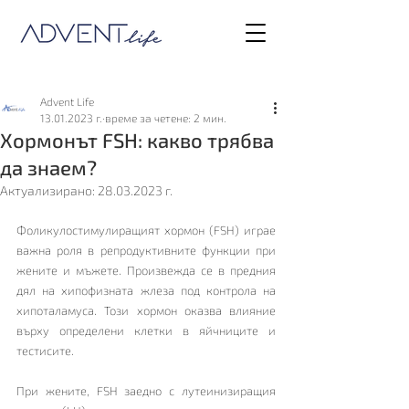
Advent Life
13.01.2023 г.
време за четене: 2 мин.
Хормонът FSH: какво трябва
да знаем?
Актуализирано:
28.03.2023 г.
Фоликулостимулиращият хормон (FSH) играе 
важна роля в репродуктивните функции при 
жените и мъжете. Произвежда се в предния 
дял на хипофизната жлеза под контрола на 
хипоталамуса. Този хормон оказва влияние 
върху определени клетки в яйчниците и 
тестисите. 
При жените, FSH заедно с лутеинизиращия 