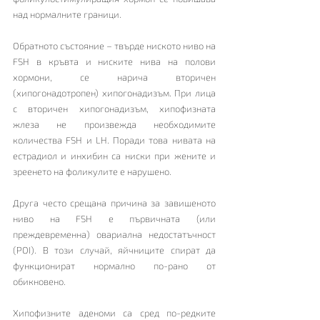
над нормалните граници.
Обратното състояние – твърде ниското ниво на 
FSH в кръвта и ниските нива на полови 
хормони, се нарича вторичен 
(хипогонадотропен) хипогонадизъм. При лица 
с вторичен хипогонадизъм, хипофизната 
жлеза не произвежда необходимите 
количества FSH и LH. Поради това нивата на 
естрадиол и инхибин са ниски при жените и 
зреенето на фоликулите е нарушено.
Друга често срещана причина за завишеното 
ниво на FSH е първичната (или 
преждевременна) овариална недостатъчност 
(POI). В този случай, яйчниците спират да 
функционират нормално по-рано от 
обикновено. 
Хипофизните аденоми са сред по-редките 