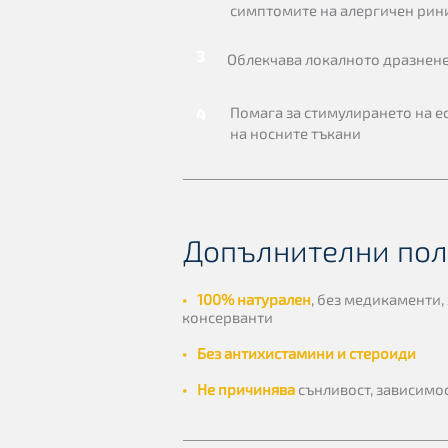
симптомите на алергичен рин
3
Облекчава локалното дразнен
Помага за стимулирането на е
4
на носните тъкани
Допълнителни пол
•
100% натурален
, без медикаменти,
консерванти
•
Без антихистамини и стероиди
•
Не причинява
сънливост, зависимо