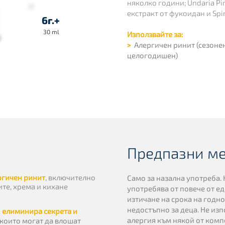
няколко години; Undaria Pi
екстракт от фукоидан и Spir
6г.+
30 ml
Използвайте за:
>
Алергичен ринит (сезонен,
целогодишен)
Предпазни м
ргичен ринит
, включително
Само за назална употреба. 
ите, хрема и кихане
употребява от повече от ед
изтичане на срока на годнос
недостъпно за деца. Не из
о
елиминира секрета и
алергия към някой от комп
, които могат да влошат