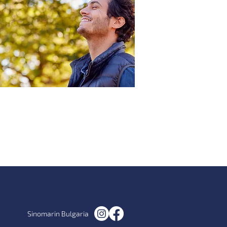
олзите от хипертоничните
спрейове за нос
Sinomarin Bulgaria