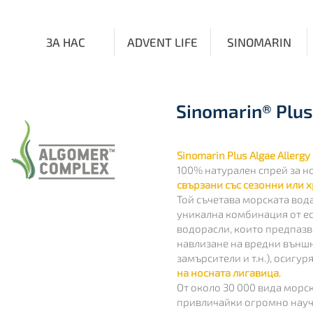
ЗА НАС
ADVENT LIFE
SINOMARIN
Sinomarin® Plus 
Sinomarin Plus Algae Allergy 
100% натурален спрей за н
свързани със сезонни или 
Той съчетава морската вода
уникална комбинация от ес
водорасли, които предпазв
навлизане на вредни външн
замърсители и т.н.), осигу
на носната лигавица
.
От около 30 000 вида морск
привличайки огромно науч