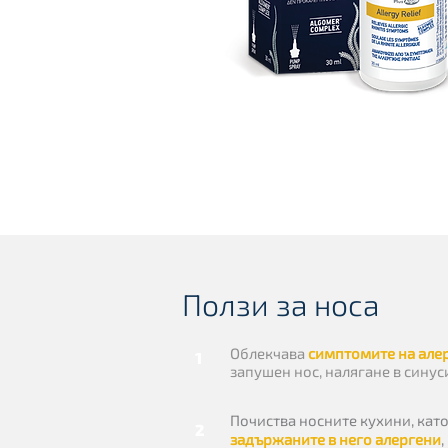
Ползи за носа
Облекчава
симптомите на але
1
запушен нос, налягане в синус
Почиства носните кухини, кат
2
задържаните в него алергени