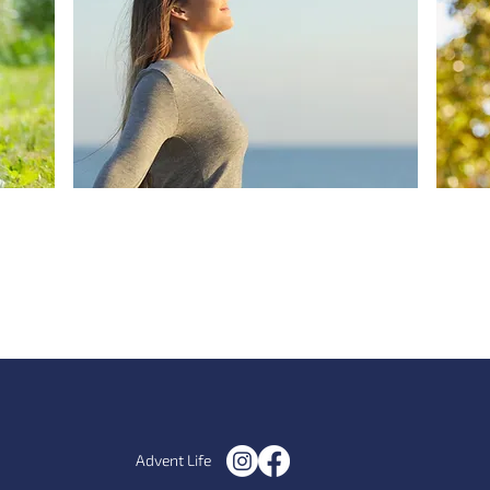
Изотонични и хипертонични
П
разтвори за нос
Advent Life