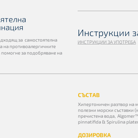
оятелна
инация
Инструкции з
одходящ за самостоятелна
ИНСТРУКЦИИ ЗА УПОТРЕБА
ва на противоалергичните
да помогне за подобряване на
СЪСТАВ
Хипертоничен разтвор на мо
полезни морски съставки (
пречистена вода, Algomer™
pinnatifida & Spirulina plat
ДОЗИРОВКА