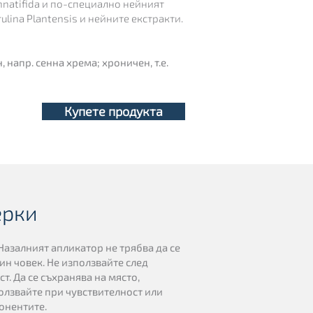
nnatifida и по-специално нейният
ulina Plantensis и нейните екстракти.
 напр. сенна хрема; хроничен, т.е.
Купете продукта
ерки
Назалният апликатор не трябва да се
ин човек. Не използвайте след
т. Да се съхранява на място,
ползвайте при чувствителност или
онентите.