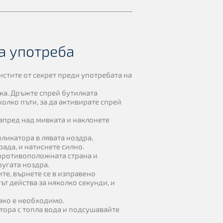
а употреба
чистите от секрет преди употребата на
ка. Дръжте спрей бутилката
олко пъти, за да активирате спрей
напред над мивката и наклонете
ликатора в лявата ноздра,
ада, и натиснете силно.
 противоположната страна и
ругата ноздра.
те, върнете се в изправено
т действа за няколко секунди, и
ако е необходимо.
тора с топла вода и подсушавайте