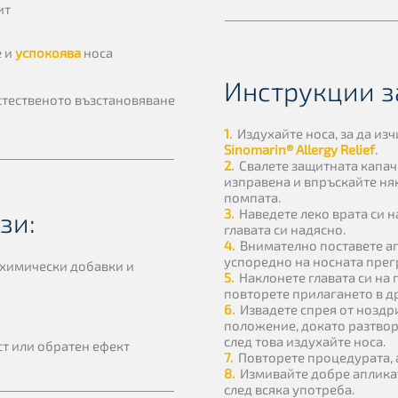
ит
е и
успокоява
носа
Инструкции з
стественото възстановяване
1.
Издухайте носа, за да из
Sinomarin® Allergy Relief
.
2.
Свалете защитната капач
изправена и впръскайте няк
помпата.
3.
Наведете леко врата си 
зи:
главата си надясно.
4.
Внимателно поставете ап
успоредно на носната прегр
 химически добавки и
5.
Наклонете главата си на
повторете прилагането в д
6.
Извадете спрея от ноздри
положение, докато разтворъ
след това издухайте носа.
ст или обратен ефект
7.
Повторете процедурата, 
8.
Измивайте добре аплика
след всяка употреба.