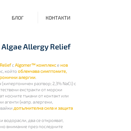
БЛОГ
КОНТАКТИ
Algae Allergy Relief
Relief
с
Algomer™ комплекс
е
нов
ос, който
облекчава симптомите,
хронични алергии
.
 (хипертоничен разтвор; 2,3% NaCl) с
тествени екстракти от морски
ат носните тъкани от контакт или
и агенти (напр. алергени,
рявайки
допълнителна сила и защита
и водорасли, два се открояват,
но внимание през последните