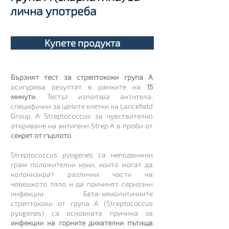
лична употреба
Kупете продукта
Бързият тест за стрептококи група А
осигурява резултат в рамките на
15
минути
. Тестът използва антитела,
специфични за целите клетки на Lancefield
Group A Streptococcus за чувствително
откриване на антигени Strep A в проби от
секрет от гърлото
.
Streptococcus pyogenes са неподвижни
грам положителни коки, които могат да
колонизират различни части на
човешкото тяло и да причинят сериозни
инфекции. Бета-хемолитичните
стрептококи от група А (Streptococcus
pyogenes) са основната причина за
инфекции на горните дихателни пътища