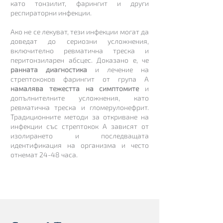
като тонзилит, фарингит и други
респираторни инфекции.
Ако не се лекуват, тези инфекции могат да
доведат до сериозни усложнения,
включително ревматична треска и
перитонзиларен абсцес. Доказано е, че
ранната диагностика
и лечение на
стрептококов фарингит от група А
намалява тежестта на симптомите
и
допълнителните усложнения, като
ревматична треска и гломерулонефрит.
Традиционните методи за откриване на
инфекции със стрептокок А зависят от
изолирането и последващата
идентификация на организма и често
отнемат 24-48 часа.