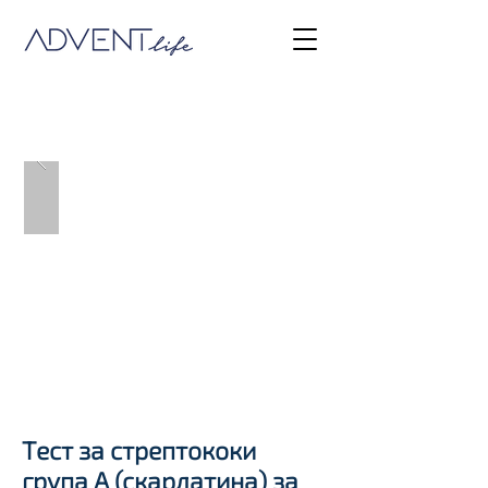
STREP A
Tест за стрептококи
група А (скарлатина) за