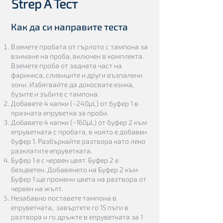
Strep A Тест
Как да си направите теста
Вземете пробата от гърлото с тампона за
взимане на проба, включен в комплекта.
Вземете проба от задната част на
фаринкса, сливиците и други възпалени
зони. Избягвайте да докосвате езика,
бузите и зъбите с тампона.
Добавете 4 капки (~240µL) от буфер 1 в
празната епруветка за проби.
Добавете 4 капки (~160µL) от буфер 2 към
епруветката с пробата, в която е добавен
буфер 1. Разбъркайте разтвора като леко
разклатите епруветката.
Буфер 1 е с червен цвят. Буфер 2 е
безцветен. Добавянето на Буфер 2 към
Буфер 1 ще промени цвета на разтвора от
червен на жълт.
Незабавно поставете тампона в
епруветката, завъртете го 15 пъти в
разтвора и го дръжте в епруветката за 1