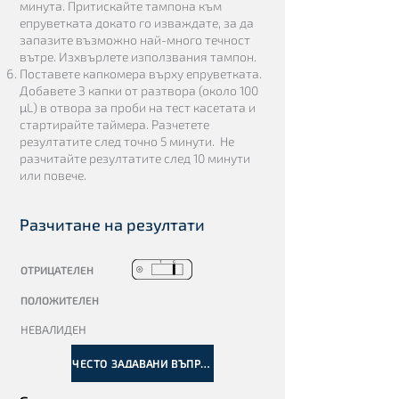
минута. Притискайте тампона към
епруветката докато го изваждате, за да
запазите възможно най-много течност
вътре. Изхвърлете използвания тампон.
Поставете капкомера върху епруветката.
Добавете 3 капки от разтвора (около 100
μL) в отвора за проби на тест касетата и
стартирайте таймера. Разчетете
резултатите след точно 5 минути. Не
разчитайте резултатите след 10 минути
или повече.
Разчитане на резултати
ОТРИЦАТЕЛЕН
ПОЛОЖИТЕЛЕН
НЕВАЛИДЕН
ЧЕСТО ЗАДАВАНИ ВЪПРОСИ