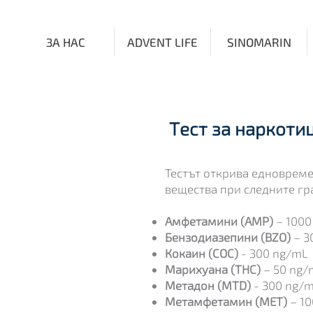
ЗА НАС
ADVENT LIFE
SINOMARIN
за наркотици
Tест за наркотиц
Тестът открива едноврем
вещества при следните г
Амфетамини (AMP)
– 1000
Бензодиазепини (BZO)
– 3
Кокаин (COС)
- 300 ng/mL
Марихуана (THC)
– 50 ng/
Метадон (MTD)
- 300 ng/
Метамфетамин (MET)
– 10