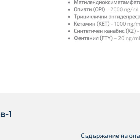
Mетилендиоксиметамфет
Oпиати (OPI)
– 2000 ng/mL
Tрициклични антидепреса
Kетамин (KET)
- 1000 ng/
Синтетичен канабис (K2)
-
Фентанил (FTY)
– 20 ng/m
в-1
Съд
ържание на оп