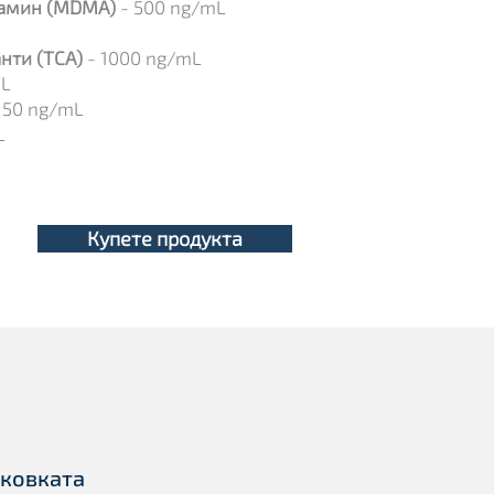
амин (MDMA)
-
500 ng/mL
нти (TCA)
- 1000
ng/mL
mL
 50 ng/mL
L
Купете продукта
аковката