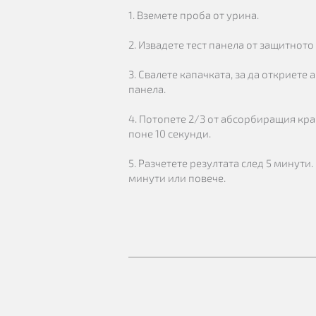
1. Вземете проба от урина.
2. Извадете тест панела от защитното
3. Свалете капачката, за да откриете
панела.
4. Потопете 2/3 от абсорбиращия кра
поне 10 секунди.
5. Разчетете резултата след 5 минути.
минути или повече.