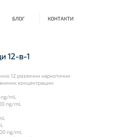
БЛОГ
КОНТАКТИ
и 12-в-1
енно 12 различни наркотични
ранични концентрации:
 ng/mL
00 ng/mL
mL
mL
00 ng/mL